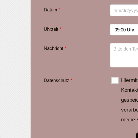
Datum
*
Uhrzeit
*
Nachricht
*
Hiermit
Datenschutz
*
Kontak
gespei
verarbe
meine E